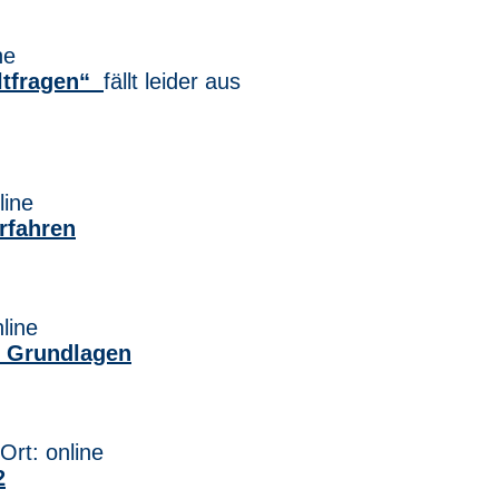
ne
eltfragen“
fällt leider aus
line
rfahren
line
– Grundlagen
Ort: online
2