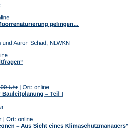
t
line
 Moorrenaturierung gelingen…
ch und Aaron Schad, NLWKN
line
ltfragen“
.00 Uhr
| Ort: online
Bauleitplanung – Teil I
er
 | Ort: online
egnen – Aus Sicht eines Klimaschutzmanagers