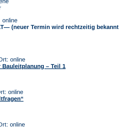
tene
r
 online
— (neuer Termin wird rechtzeitig bekannt
rt: online
Bauleitplanung – Teil 1
t: online
ltfragen“
rt: online