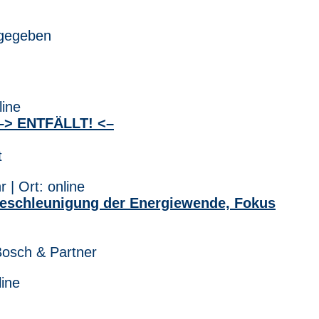
 gegeben
line
n –> ENTFÄLLT! <–
t
 | Ort: online
Beschleunigung der Energiewende, Fokus
 Bosch & Partner
line