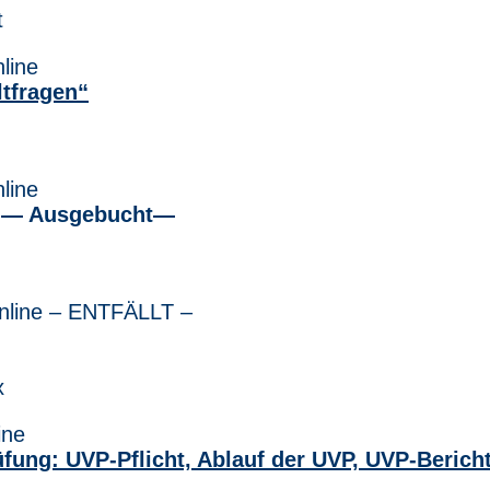
t
nline
ltfragen“
nline
 Ausgebucht—
 online – ENTFÄLLT –
x
ine
fung: UVP-Pflicht, Ablauf der UVP, UVP-Berich