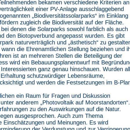
ie Teilnehmenden bekamen verschiedene Kriterien an
verträglichkeit einer PV-Anlage ausschlaggebend
genannten „Biodiversitätssolarparks“ im Einklang
ördern zugleich die Biodiversität auf der Fläche.
bei denen die Solarparks sowohl farblich als auch
nd den Biotopverbund angepasst wurden. Es gibt
park naturverträglich und „ästhetisch“ zu gestalte
wann die Ehrenamtlichen Stellung beziehen und i
en ist an mehreren Stellen die Beteiligung der
zess wird ein Bebauungsplanentwurf mit Begründun
ie Interessierten ganz genau hinschauen. Wurden al
.a. Erhaltung schutzwürdiger Lebensräume,
cksichtigt und werden die Festsetzungen im B-Pla
lichen ein Raum für Fragen und Diskussion
unter anderem „Photovoltaik auf Moorstandorten“.
Erfahrungen zu den Auswirkungen auf die Natur.
dagegen ausgesprochen. Auch zum Thema
e Einschätzungen und Meinungen. Es wird
rminderung der Verdunstung und zur Verringerun