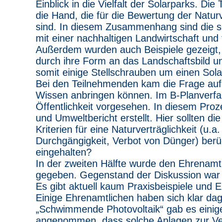
Einblick in die Vielfalt der Solarparks. D
die Hand, die für die Bewertung der Natur
sind. In diesem Zusammenhang sind die so
mit einer nachhaltigen Landwirtschaft und f
Außerdem wurden auch Beispiele gezeigt, 
durch ihre Form an das Landschaftsbild u
somit einige Stellschrauben um einen Solar
Bei den Teilnehmenden kam die Frage auf 
Wissen anbringen können. Im B-Planverfahr
Öffentlichkeit vorgesehen. In diesem Pro
und Umweltbericht erstellt. Hier sollten d
Kriterien für eine Naturverträglichkeit (u
Durchgängigkeit, Verbot von Dünger) berü
eingehalten?
In der zweiten Hälfte wurde den Ehrenamt
gegeben. Gegenstand der Diskussion war 
Es gibt aktuell kaum Praxisbeispiele und 
Einige Ehrenamtlichen haben sich klar 
„Schwimmende Photovoltaik“ gab es einig
angenommen, dass solche Anlagen zur Ve