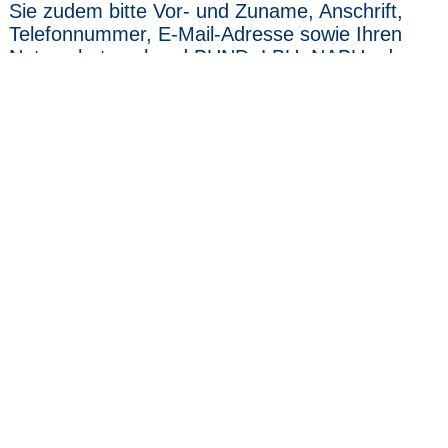
Sie zudem bitte Vor- und Zuname, Anschrift,
Telefonnummer, E-Mail-Adresse sowie Ihren
Naturschutzverband BUND, LBU, NABU oder
NVN mit Angabe der Orts- bzw. Kreisgruppe
und ggf. Ihre Funktion in Ihrem Verband.
Hinweise:
Die Veranstaltung ist kostenfrei
Für einen Imbiss und Getränke ist
unentgeltlich gesorgt
Änderungen des Programms vorbehalten
Ihre Teilnahme geben wir Ihrem Verband
bekannt, damit dieser erfährt, wie groß in
seinem Ehrenamt die Nachfrage bzw. der
Bedarf nach diesem Veranstaltungs- und
Themenangebot ist.
Bitte beachten Sie, dass während der
Veranstaltung Fotos gemacht werden, die
das LabüN für die Dokumentation nutzt