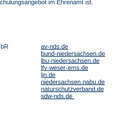
chulungsangebot im Ehrenamt ist.
GbR
av-nds.de
bund-niedersachsen.de
lbu-niedersachsen.de
lfv-weser-ems.de
ljn.de
niedersachsen.nabu.de
naturschutzverband.de
sdw-nds.de