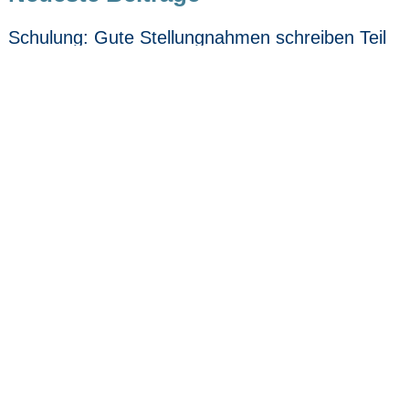
Schulung: Gute Stellungnahmen schreiben Teil
II
4. August 2026
Bericht zur Online-Schulung „Gute
Stellungnahmen schreiben“ am 29.06.2026
7. Juli 2026
Bericht zur Schulung „Artenschutz in
Genehmigungs- und Planungsverfahren“ am
11.06.2026
25. Juni 2026
Online-Schulung „Artenschutz in
Genehmigungsverfahren“
13. Mai 2026
Online-Schulung „Gute Stellungnahmen
schreiben Teil I“
13. Mai 2026