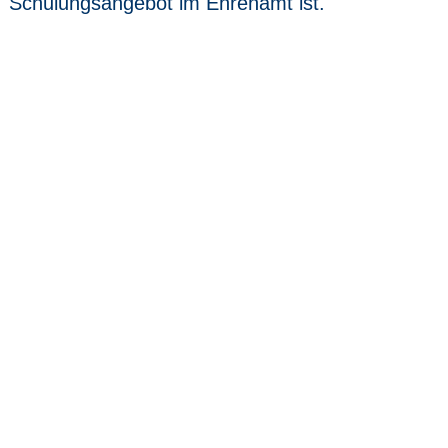
Schulungsangebot im Ehrenamt ist.
Neueste Beiträge
Schulung: Gute Stellungnahmen schreiben Teil
II
4. August 2026
Bericht zur Online-Schulung „Gute
Stellungnahmen schreiben“ am 29.06.2026
7. Juli 2026
Bericht zur Schulung „Artenschutz in
Genehmigungs- und Planungsverfahren“ am