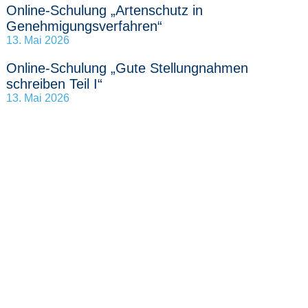
Online-Schulung „Artenschutz in
Genehmigungsverfahren“
13. Mai 2026
Online-Schulung „Gute Stellungnahmen
schreiben Teil I“
13. Mai 2026
Landesbüro Naturschutz Niedersachsen
GbR
Wilhelmshavener Straße 14
30167 Hannover
Tel. 0511 – 8486738-0
Fax 0511 – 8486738-9